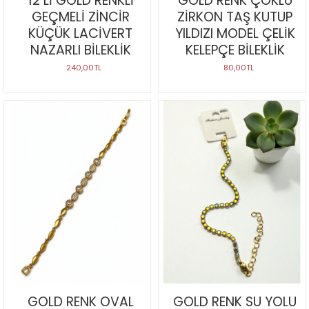
12 Lİ GOLD RENKLİ
GOLD RENK ÇOKLU
GEÇMELİ ZİNCİR
ZİRKON TAŞ KUTUP
KÜÇÜK LACİVERT
YILDIZI MODEL ÇELİK
NAZARLI BİLEKLİK
KELEPÇE BİLEKLİK
240,00TL
80,00TL
GOLD RENK OVAL
GOLD RENK SU YOLU