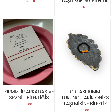
TAŞLI XUPING BİLEKLİK
15,00TL
125,00TL
KIRMIZI İP ARKADAŞ VE
ORTASI 10MM
SEVGİLİ BİLEKLİĞİ3
TURUNCU AKİK ONİKS
TAŞI MİSİNE BİLEKLİK
5,00TL
30,00TL