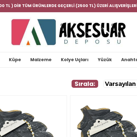
000 TL ) DİR TÜM ÜRÜNLERDE GEÇERLİ (2500 TL) ÜZERİ ALIŞVERİŞL
Küpe
Malzeme
Kolye Uçları
Yüzük
Anahta
Sırala: