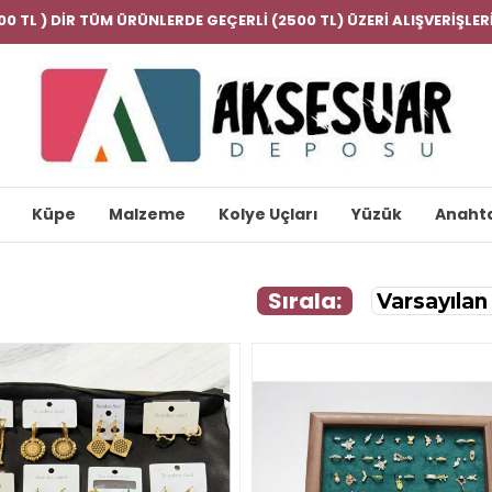
000 TL ) DİR TÜM ÜRÜNLERDE GEÇERLİ (2500 TL) ÜZERİ ALIŞVERİŞL
Küpe
Malzeme
Kolye Uçları
Yüzük
Anahta
Sırala: