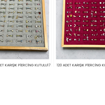
DET KARIŞIK PİERCİNG KUTULU17
120 ADET KARIŞIK PİERCİNG 
3.600,00TL
3.600,00TL