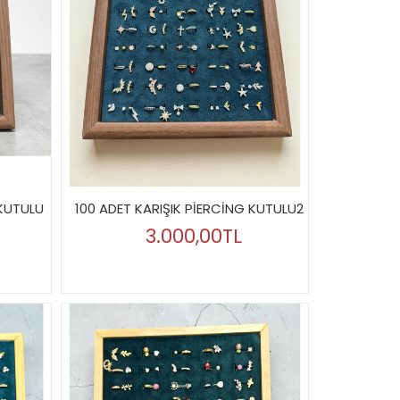
 KUTULU
100 ADET KARIŞIK PİERCİNG KUTULU2
3.000,00TL