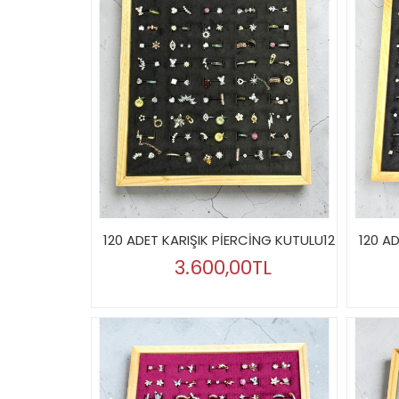
120 ADET KARIŞIK PİERCİNG KUTULU12
120 A
3.600,00TL