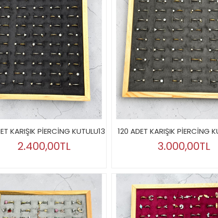
DET KARIŞIK PİERCİNG KUTULU13
120 ADET KARIŞIK PİERCİNG 
2.400,00TL
3.000,00TL