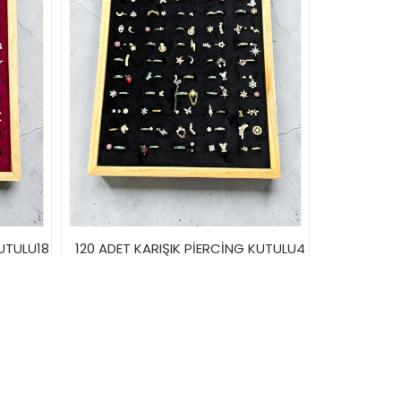
KUTULU18
120 ADET KARIŞIK PİERCİNG KUTULU4
3.600,00TL