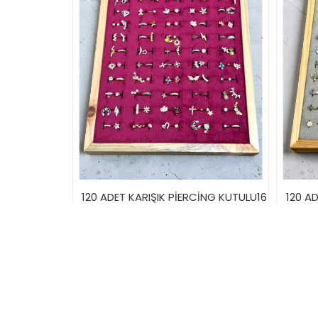
120 ADET KARIŞIK PİERCİNG KUTULU16
120 A
3.600,00TL