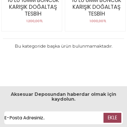
10 LU 10MM BONCUK
10 LU 8MM BONCUK
KARIŞIK DOĞALTAŞ
KARIŞIK DOĞALTAŞ
TESBİH
TESBİH
1.200,00TL
1.000,00TL
Bu kategoride başka ürün bulunmamaktadır.
Aksesuar Deposundan haberdar olmak için
kaydolun.
EKLE