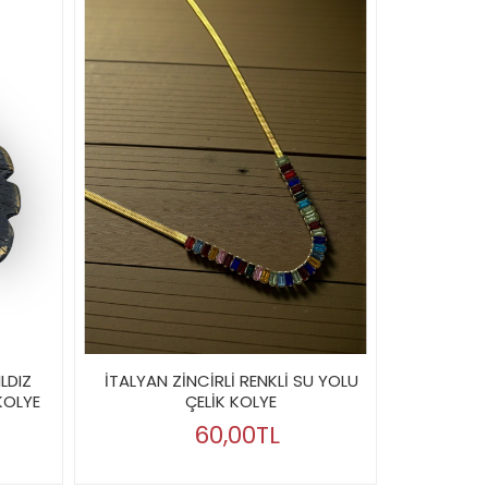
ILDIZ
İTALYAN ZİNCİRLİ RENKLİ SU YOLU
KOLYE
ÇELİK KOLYE
60,00TL