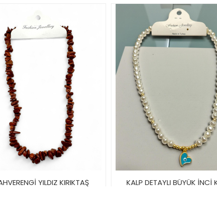
AHVERENGİ YILDIZ KIRIKTAŞ
KALP DETAYLI BÜYÜK İNCİ 
DOĞALTAŞ KOLYE
20,00TL
40,00TL