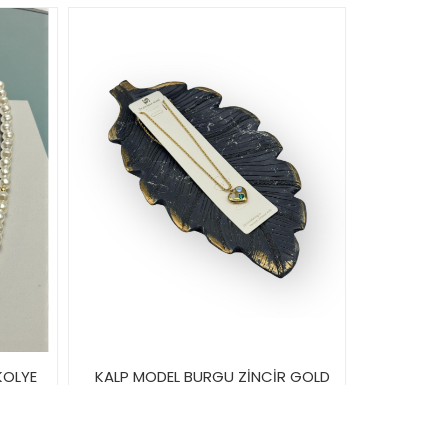
KOLYE
KALP MODEL BURGU ZİNCİR GOLD
RENK ÇELİK KOLYE
45,00TL