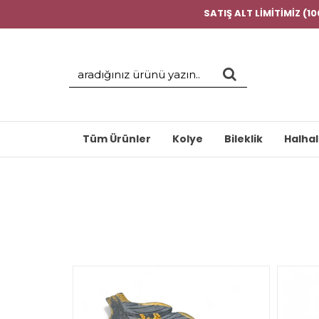
SATIŞ ALT LİMİTİMİZ (1
Tüm Ürünler
Kolye
Bileklik
Halhal