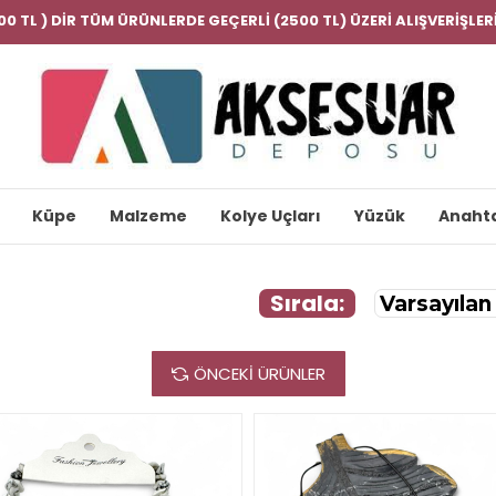
000 TL ) DİR TÜM ÜRÜNLERDE GEÇERLİ (2500 TL) ÜZERİ ALIŞVERİŞL
Küpe
Malzeme
Kolye Uçları
Yüzük
Anahta
Sırala:
ÖNCEKI ÜRÜNLER